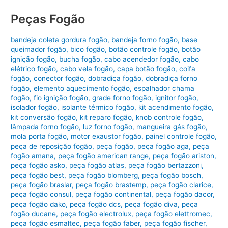
Peças Fogão
bandeja coleta gordura fogão
,
bandeja forno fogão
,
base
queimador fogão
,
bico fogão
,
botão controle fogão
,
botão
ignição fogão
,
bucha fogão
,
cabo acendedor fogão
,
cabo
elétrico fogão
,
cabo vela fogão
,
capa botão fogão
,
coifa
fogão
,
conector fogão
,
dobradiça fogão
,
dobradiça forno
fogão
,
elemento aquecimento fogão
,
espalhador chama
fogão
,
fio ignição fogão
,
grade forno fogão
,
ignitor fogão
,
isolador fogão
,
isolante térmico fogão
,
kit acendimento fogão
,
kit conversão fogão
,
kit reparo fogão
,
knob controle fogão
,
lâmpada forno fogão
,
luz forno fogão
,
mangueira gás fogão
,
mola porta fogão
,
motor exaustor fogão
,
painel controle fogão
,
peça de reposição fogão
,
peça fogão
,
peça fogão aga
,
peça
fogão amana
,
peça fogão american range
,
peça fogão ariston
,
peça fogão asko
,
peça fogão atlas
,
peça fogão bertazzoni
,
peça fogão best
,
peça fogão blomberg
,
peça fogão bosch
,
peça fogão braslar
,
peça fogão brastemp
,
peça fogão clarice
,
peça fogão consul
,
peça fogão continental
,
peça fogão dacor
,
peça fogão dako
,
peça fogão dcs
,
peça fogão diva
,
peça
fogão ducane
,
peça fogão electrolux
,
peça fogão elettromec
,
peça fogão esmaltec
,
peça fogão faber
,
peça fogão fischer
,