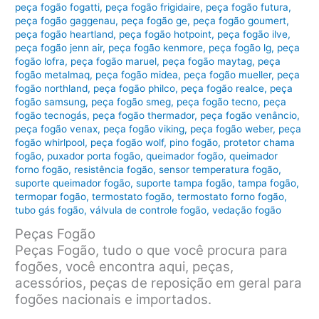
peça fogão fogatti
,
peça fogão frigidaire
,
peça fogão futura
,
peça fogão gaggenau
,
peça fogão ge
,
peça fogão goumert
,
peça fogão heartland
,
peça fogão hotpoint
,
peça fogão ilve
,
peça fogão jenn air
,
peça fogão kenmore
,
peça fogão lg
,
peça
fogão lofra
,
peça fogão maruel
,
peça fogão maytag
,
peça
fogão metalmaq
,
peça fogão midea
,
peça fogão mueller
,
peça
fogão northland
,
peça fogão philco
,
peça fogão realce
,
peça
fogão samsung
,
peça fogão smeg
,
peça fogão tecno
,
peça
fogão tecnogás
,
peça fogão thermador
,
peça fogão venâncio
,
peça fogão venax
,
peça fogão viking
,
peça fogão weber
,
peça
fogão whirlpool
,
peça fogão wolf
,
pino fogão
,
protetor chama
fogão
,
puxador porta fogão
,
queimador fogão
,
queimador
forno fogão
,
resistência fogão
,
sensor temperatura fogão
,
suporte queimador fogão
,
suporte tampa fogão
,
tampa fogão
,
termopar fogão
,
termostato fogão
,
termostato forno fogão
,
tubo gás fogão
,
válvula de controle fogão
,
vedação fogão
Peças Fogão
Peças Fogão, tudo o que você procura para
fogões, você encontra aqui, peças,
acessórios, peças de reposição em geral para
fogões nacionais e importados.