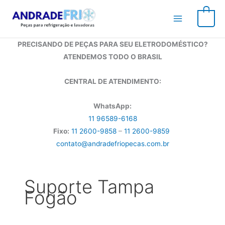
Ir
para
0
o
conteúdo
PRECISANDO DE PEÇAS PARA SEU ELETRODOMÉSTICO?
ATENDEMOS TODO O BRASIL
CENTRAL DE ATENDIMENTO:
WhatsApp:
11 96589-6168
Fixo:
11 2600-9858
–
11 2600-9859
contato@andradefriopecas.com.br
Suporte Tampa
Fogão