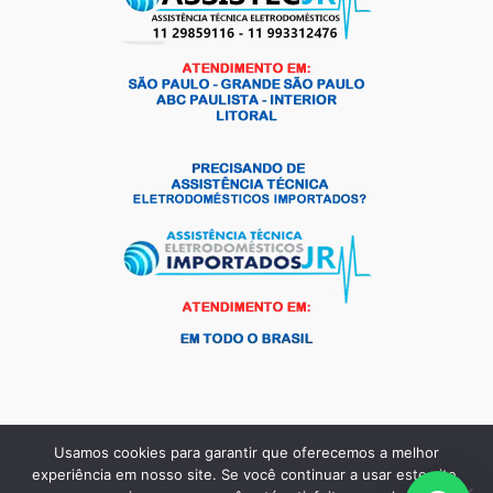
Usamos cookies para garantir que oferecemos a melhor
Copyright © 2026 Andrade Frio Peças para Eletrodomésticos |
experiência em nosso site. Se você continuar a usar este site,
Criado por:
MKT Produtos Digitais
.