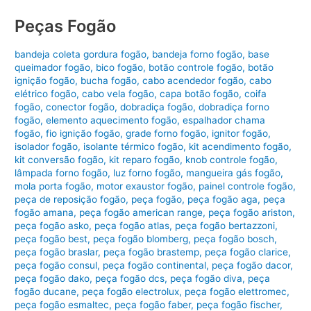
Peças Fogão
bandeja coleta gordura fogão
,
bandeja forno fogão
,
base
queimador fogão
,
bico fogão
,
botão controle fogão
,
botão
ignição fogão
,
bucha fogão
,
cabo acendedor fogão
,
cabo
elétrico fogão
,
cabo vela fogão
,
capa botão fogão
,
coifa
fogão
,
conector fogão
,
dobradiça fogão
,
dobradiça forno
fogão
,
elemento aquecimento fogão
,
espalhador chama
fogão
,
fio ignição fogão
,
grade forno fogão
,
ignitor fogão
,
isolador fogão
,
isolante térmico fogão
,
kit acendimento fogão
,
kit conversão fogão
,
kit reparo fogão
,
knob controle fogão
,
lâmpada forno fogão
,
luz forno fogão
,
mangueira gás fogão
,
mola porta fogão
,
motor exaustor fogão
,
painel controle fogão
,
peça de reposição fogão
,
peça fogão
,
peça fogão aga
,
peça
fogão amana
,
peça fogão american range
,
peça fogão ariston
,
peça fogão asko
,
peça fogão atlas
,
peça fogão bertazzoni
,
peça fogão best
,
peça fogão blomberg
,
peça fogão bosch
,
peça fogão braslar
,
peça fogão brastemp
,
peça fogão clarice
,
peça fogão consul
,
peça fogão continental
,
peça fogão dacor
,
peça fogão dako
,
peça fogão dcs
,
peça fogão diva
,
peça
fogão ducane
,
peça fogão electrolux
,
peça fogão elettromec
,
peça fogão esmaltec
,
peça fogão faber
,
peça fogão fischer
,