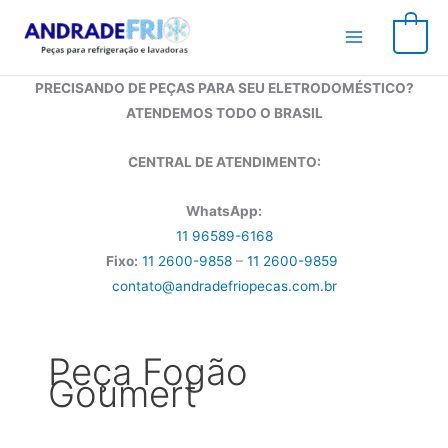
Ir
para
0
o
conteúdo
PRECISANDO DE PEÇAS PARA SEU ELETRODOMÉSTICO?
ATENDEMOS TODO O BRASIL
CENTRAL DE ATENDIMENTO:
WhatsApp:
11 96589-6168
Fixo:
11 2600-9858
–
11 2600-9859
contato@andradefriopecas.com.br
Peça Fogão
Goumert