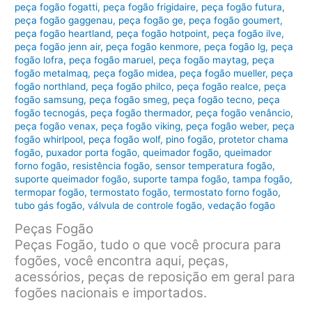
peça fogão fogatti
,
peça fogão frigidaire
,
peça fogão futura
,
peça fogão gaggenau
,
peça fogão ge
,
peça fogão goumert
,
peça fogão heartland
,
peça fogão hotpoint
,
peça fogão ilve
,
peça fogão jenn air
,
peça fogão kenmore
,
peça fogão lg
,
peça
fogão lofra
,
peça fogão maruel
,
peça fogão maytag
,
peça
fogão metalmaq
,
peça fogão midea
,
peça fogão mueller
,
peça
fogão northland
,
peça fogão philco
,
peça fogão realce
,
peça
fogão samsung
,
peça fogão smeg
,
peça fogão tecno
,
peça
fogão tecnogás
,
peça fogão thermador
,
peça fogão venâncio
,
peça fogão venax
,
peça fogão viking
,
peça fogão weber
,
peça
fogão whirlpool
,
peça fogão wolf
,
pino fogão
,
protetor chama
fogão
,
puxador porta fogão
,
queimador fogão
,
queimador
forno fogão
,
resistência fogão
,
sensor temperatura fogão
,
suporte queimador fogão
,
suporte tampa fogão
,
tampa fogão
,
termopar fogão
,
termostato fogão
,
termostato forno fogão
,
tubo gás fogão
,
válvula de controle fogão
,
vedação fogão
Peças Fogão
Peças Fogão, tudo o que você procura para
fogões, você encontra aqui, peças,
acessórios, peças de reposição em geral para
fogões nacionais e importados.