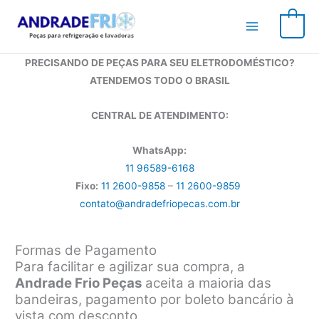
Ir
para
0
o
conteúdo
PRECISANDO DE PEÇAS PARA SEU ELETRODOMÉSTICO?
ATENDEMOS TODO O BRASIL
CENTRAL DE ATENDIMENTO:
WhatsApp:
11 96589-6168
Fixo:
11 2600-9858
–
11 2600-9859
contato@andradefriopecas.com.br
Formas de Pagamento
Para facilitar e agilizar sua compra, a
Andrade Frio Peças
aceita a maioria das
bandeiras, pagamento por boleto bancário à
vista com desconto.