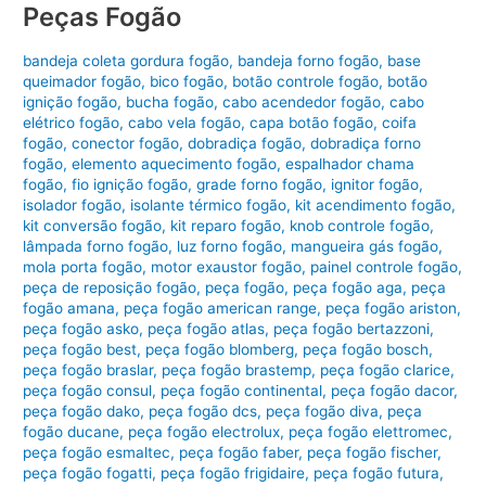
Peças Fogão
bandeja coleta gordura fogão
,
bandeja forno fogão
,
base
queimador fogão
,
bico fogão
,
botão controle fogão
,
botão
ignição fogão
,
bucha fogão
,
cabo acendedor fogão
,
cabo
elétrico fogão
,
cabo vela fogão
,
capa botão fogão
,
coifa
fogão
,
conector fogão
,
dobradiça fogão
,
dobradiça forno
fogão
,
elemento aquecimento fogão
,
espalhador chama
fogão
,
fio ignição fogão
,
grade forno fogão
,
ignitor fogão
,
isolador fogão
,
isolante térmico fogão
,
kit acendimento fogão
,
kit conversão fogão
,
kit reparo fogão
,
knob controle fogão
,
lâmpada forno fogão
,
luz forno fogão
,
mangueira gás fogão
,
mola porta fogão
,
motor exaustor fogão
,
painel controle fogão
,
peça de reposição fogão
,
peça fogão
,
peça fogão aga
,
peça
fogão amana
,
peça fogão american range
,
peça fogão ariston
,
peça fogão asko
,
peça fogão atlas
,
peça fogão bertazzoni
,
peça fogão best
,
peça fogão blomberg
,
peça fogão bosch
,
peça fogão braslar
,
peça fogão brastemp
,
peça fogão clarice
,
peça fogão consul
,
peça fogão continental
,
peça fogão dacor
,
peça fogão dako
,
peça fogão dcs
,
peça fogão diva
,
peça
fogão ducane
,
peça fogão electrolux
,
peça fogão elettromec
,
peça fogão esmaltec
,
peça fogão faber
,
peça fogão fischer
,
peça fogão fogatti
,
peça fogão frigidaire
,
peça fogão futura
,