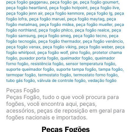
peça fogão gaggenau
,
peça fogão ge
,
peça fogão goumert
,
peça fogão heartland
,
peça fogão hotpoint
,
peça fogão ilve
,
peça fogão jenn air
,
peça fogão kenmore
,
peça fogão lg
,
peça
fogão lofra
,
peça fogão maruel
,
peça fogão maytag
,
peça
fogão metalmaq
,
peça fogão midea
,
peça fogão mueller
,
peça
fogão northland
,
peça fogão philco
,
peça fogão realce
,
peça
fogão samsung
,
peça fogão smeg
,
peça fogão tecno
,
peça
fogão tecnogás
,
peça fogão thermador
,
peça fogão venâncio
,
peça fogão venax
,
peça fogão viking
,
peça fogão weber
,
peça
fogão whirlpool
,
peça fogão wolf
,
pino fogão
,
protetor chama
fogão
,
puxador porta fogão
,
queimador fogão
,
queimador
forno fogão
,
resistência fogão
,
sensor temperatura fogão
,
suporte queimador fogão
,
suporte tampa fogão
,
tampa fogão
,
termopar fogão
,
termostato fogão
,
termostato forno fogão
,
tubo gás fogão
,
válvula de controle fogão
,
vedação fogão
Peças Fogão
Peças Fogão, tudo o que você procura para
fogões, você encontra aqui, peças,
acessórios, peças de reposição em geral para
fogões nacionais e importados.