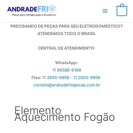
Ir
para
0
o
conteúdo
PRECISANDO DE PEÇAS PARA SEU ELETRODOMÉSTICO?
ATENDEMOS TODO O BRASIL
CENTRAL DE ATENDIMENTO:
WhatsApp:
11 96589-6168
Fixo:
11 2600-9858
–
11 2600-9859
contato@andradefriopecas.com.br
Elemento
Aquecimento Fogão