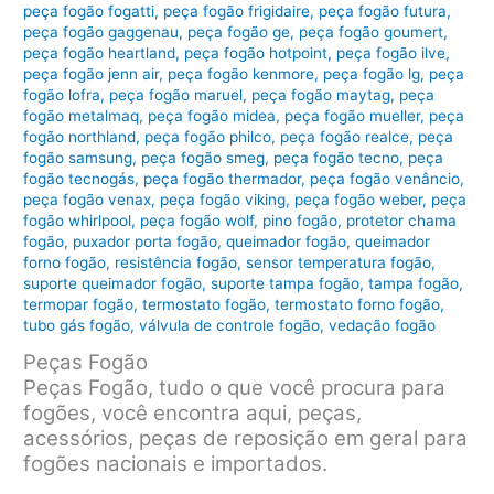
peça fogão fogatti
,
peça fogão frigidaire
,
peça fogão futura
,
peça fogão gaggenau
,
peça fogão ge
,
peça fogão goumert
,
peça fogão heartland
,
peça fogão hotpoint
,
peça fogão ilve
,
peça fogão jenn air
,
peça fogão kenmore
,
peça fogão lg
,
peça
fogão lofra
,
peça fogão maruel
,
peça fogão maytag
,
peça
fogão metalmaq
,
peça fogão midea
,
peça fogão mueller
,
peça
fogão northland
,
peça fogão philco
,
peça fogão realce
,
peça
fogão samsung
,
peça fogão smeg
,
peça fogão tecno
,
peça
fogão tecnogás
,
peça fogão thermador
,
peça fogão venâncio
,
peça fogão venax
,
peça fogão viking
,
peça fogão weber
,
peça
fogão whirlpool
,
peça fogão wolf
,
pino fogão
,
protetor chama
fogão
,
puxador porta fogão
,
queimador fogão
,
queimador
forno fogão
,
resistência fogão
,
sensor temperatura fogão
,
suporte queimador fogão
,
suporte tampa fogão
,
tampa fogão
,
termopar fogão
,
termostato fogão
,
termostato forno fogão
,
tubo gás fogão
,
válvula de controle fogão
,
vedação fogão
Peças Fogão
Peças Fogão, tudo o que você procura para
fogões, você encontra aqui, peças,
acessórios, peças de reposição em geral para
fogões nacionais e importados.