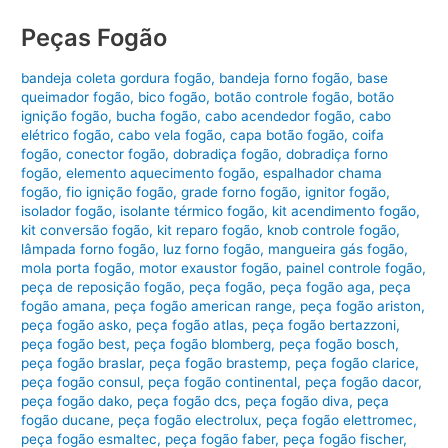
Peças Fogão
bandeja coleta gordura fogão
,
bandeja forno fogão
,
base
queimador fogão
,
bico fogão
,
botão controle fogão
,
botão
ignição fogão
,
bucha fogão
,
cabo acendedor fogão
,
cabo
elétrico fogão
,
cabo vela fogão
,
capa botão fogão
,
coifa
fogão
,
conector fogão
,
dobradiça fogão
,
dobradiça forno
fogão
,
elemento aquecimento fogão
,
espalhador chama
fogão
,
fio ignição fogão
,
grade forno fogão
,
ignitor fogão
,
isolador fogão
,
isolante térmico fogão
,
kit acendimento fogão
,
kit conversão fogão
,
kit reparo fogão
,
knob controle fogão
,
lâmpada forno fogão
,
luz forno fogão
,
mangueira gás fogão
,
mola porta fogão
,
motor exaustor fogão
,
painel controle fogão
,
peça de reposição fogão
,
peça fogão
,
peça fogão aga
,
peça
fogão amana
,
peça fogão american range
,
peça fogão ariston
,
peça fogão asko
,
peça fogão atlas
,
peça fogão bertazzoni
,
peça fogão best
,
peça fogão blomberg
,
peça fogão bosch
,
peça fogão braslar
,
peça fogão brastemp
,
peça fogão clarice
,
peça fogão consul
,
peça fogão continental
,
peça fogão dacor
,
peça fogão dako
,
peça fogão dcs
,
peça fogão diva
,
peça
fogão ducane
,
peça fogão electrolux
,
peça fogão elettromec
,
peça fogão esmaltec
,
peça fogão faber
,
peça fogão fischer
,