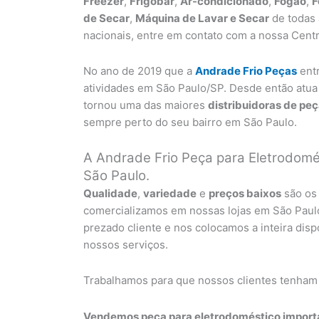
Freezer
,
Frigobar
,
Ar-condicionado
,
Fogão
,
F
de Secar
,
Máquina de Lavar e Secar
de todas
nacionais, entre em contato com a nossa Centr
No ano de 2019 que a
Andrade Frio Peças
ent
atividades em São Paulo/SP. Desde então atua
tornou uma das maiores
distribuidoras de pe
sempre perto do seu bairro em São Paulo.
A Andrade Frio Peça para Eletrodomés
São Paulo.
Qualidade
,
variedade
e
preços baixos
são os 
comercializamos em nossas lojas em São Pau
prezado cliente e nos colocamos a inteira di
nossos serviços.
Trabalhamos para que nossos clientes tenham
Vendemos peça para eletrodoméstico importa