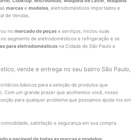
orno
,
Cooktop
,
Microondas
,
Máquina de Lavar
,
Máquina
 as
marcas
e
modelos
, eletrodomésticos importados e
al de Vendas.
rou no
mercado de peças
e serviços, iniciou suas
 no segmento de eletrodomésticos e refrigeração e se
ças para eletrodomésticos
na Cidade de São Paulo e
tico, vende e entrega no seu bairro São Paulo,
critérios básicos para a seleção de produtos que
lo. Com um grande prazer que acolhemos você, nosso
sposição para qualquer problema que possamos ajuda-los em
 comodidade, satisfação e segurança em sua compra.
do e nacional de todas as marcas e modelos: