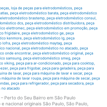
 peças
,
loja de peças para eletrodomésticos
,
peça
atlas
,
peça eletrodoméstico barata
,
peça eletrodoméstico
 eletrodoméstico brastemp
,
peça eletrodoméstico consul
,
doméstico dcs
,
peça eletrodoméstico distribuidora
,
peça
ico elettromec
,
peça eletrodoméstico em promoção
,
peça
o frigidaire
,
peça eletrodoméstico ge
,
peça
tico kenmore
,
peça eletrodoméstico lg
,
peça
 lofra
,
peça eletrodoméstico maytag
,
peça
ico nacional
,
peça eletrodoméstico no atacado
,
peça
co onde encontrar
,
peça eletrodoméstico original
,
peça
tico samsung
,
peça eletrodoméstico smeg
,
peça
o viking
,
peça para ar-condicionado
,
peça para cooktop
,
eezer
,
peça para frigobar
,
peça para geladeira
,
peça para
ina de lavar
,
peça para máquina de lavar e secar
,
peça
 máquina de lavar roupa
,
peça para máquina de secar
,
peça
ondas
,
peça para refrigerador
,
peça para secadora
,
peça
s no atacado
 – Perto do Seu Bairro em São Paulo
e nacional originais São Paulo, São Paulo,