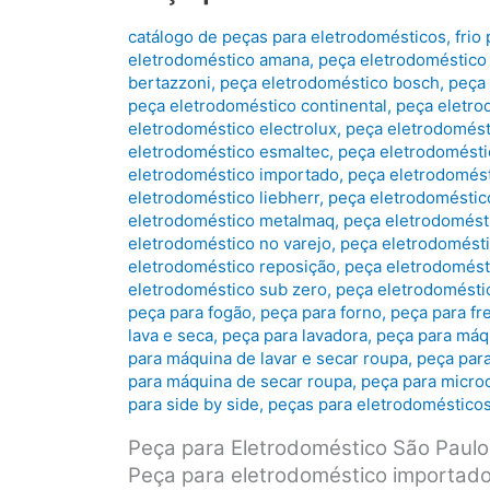
catálogo de peças para eletrodomésticos
,
frio
eletrodoméstico amana
,
peça eletrodoméstico 
bertazzoni
,
peça eletrodoméstico bosch
,
peça
peça eletrodoméstico continental
,
peça eletro
eletrodoméstico electrolux
,
peça eletrodomést
eletrodoméstico esmaltec
,
peça eletrodoméstic
eletrodoméstico importado
,
peça eletrodomés
eletrodoméstico liebherr
,
peça eletrodoméstico
eletrodoméstico metalmaq
,
peça eletrodomést
eletrodoméstico no varejo
,
peça eletrodomésti
eletrodoméstico reposição
,
peça eletrodomés
eletrodoméstico sub zero
,
peça eletrodoméstic
peça para fogão
,
peça para forno
,
peça para fr
lava e seca
,
peça para lavadora
,
peça para máqu
para máquina de lavar e secar roupa
,
peça para
para máquina de secar roupa
,
peça para micro
para side by side
,
peças para eletrodoméstico
Peça para Eletrodoméstico São Paulo
Peça para eletrodoméstico importado 