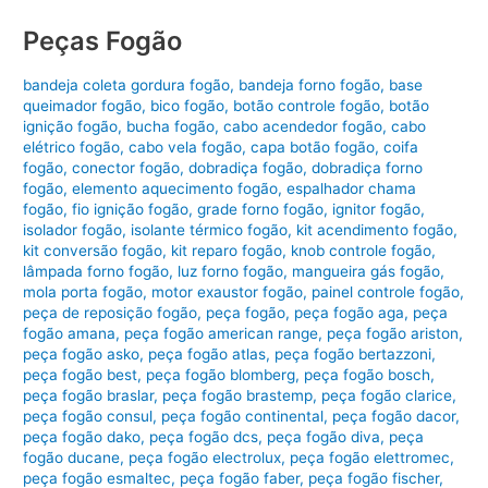
Peças Fogão
bandeja coleta gordura fogão
,
bandeja forno fogão
,
base
queimador fogão
,
bico fogão
,
botão controle fogão
,
botão
ignição fogão
,
bucha fogão
,
cabo acendedor fogão
,
cabo
elétrico fogão
,
cabo vela fogão
,
capa botão fogão
,
coifa
fogão
,
conector fogão
,
dobradiça fogão
,
dobradiça forno
fogão
,
elemento aquecimento fogão
,
espalhador chama
fogão
,
fio ignição fogão
,
grade forno fogão
,
ignitor fogão
,
isolador fogão
,
isolante térmico fogão
,
kit acendimento fogão
,
kit conversão fogão
,
kit reparo fogão
,
knob controle fogão
,
lâmpada forno fogão
,
luz forno fogão
,
mangueira gás fogão
,
mola porta fogão
,
motor exaustor fogão
,
painel controle fogão
,
peça de reposição fogão
,
peça fogão
,
peça fogão aga
,
peça
fogão amana
,
peça fogão american range
,
peça fogão ariston
,
peça fogão asko
,
peça fogão atlas
,
peça fogão bertazzoni
,
peça fogão best
,
peça fogão blomberg
,
peça fogão bosch
,
peça fogão braslar
,
peça fogão brastemp
,
peça fogão clarice
,
peça fogão consul
,
peça fogão continental
,
peça fogão dacor
,
peça fogão dako
,
peça fogão dcs
,
peça fogão diva
,
peça
fogão ducane
,
peça fogão electrolux
,
peça fogão elettromec
,
peça fogão esmaltec
,
peça fogão faber
,
peça fogão fischer
,