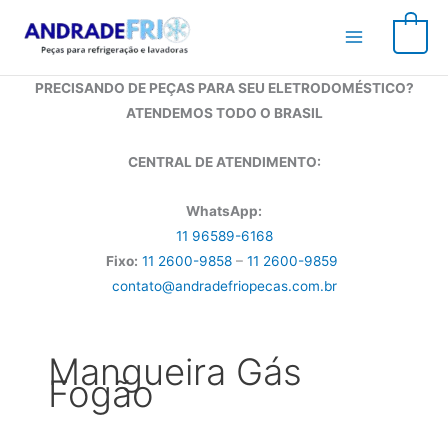
Ir
para
0
o
conteúdo
PRECISANDO DE PEÇAS PARA SEU ELETRODOMÉSTICO?
ATENDEMOS TODO O BRASIL
CENTRAL DE ATENDIMENTO:
WhatsApp:
11 96589-6168
Fixo:
11 2600-9858
–
11 2600-9859
contato@andradefriopecas.com.br
Mangueira Gás
Fogão