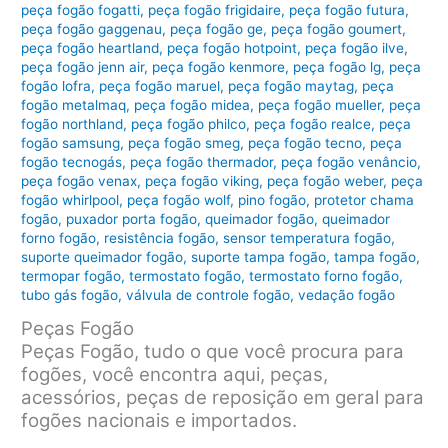
peça fogão fogatti
,
peça fogão frigidaire
,
peça fogão futura
,
peça fogão gaggenau
,
peça fogão ge
,
peça fogão goumert
,
peça fogão heartland
,
peça fogão hotpoint
,
peça fogão ilve
,
peça fogão jenn air
,
peça fogão kenmore
,
peça fogão lg
,
peça
fogão lofra
,
peça fogão maruel
,
peça fogão maytag
,
peça
fogão metalmaq
,
peça fogão midea
,
peça fogão mueller
,
peça
fogão northland
,
peça fogão philco
,
peça fogão realce
,
peça
fogão samsung
,
peça fogão smeg
,
peça fogão tecno
,
peça
fogão tecnogás
,
peça fogão thermador
,
peça fogão venâncio
,
peça fogão venax
,
peça fogão viking
,
peça fogão weber
,
peça
fogão whirlpool
,
peça fogão wolf
,
pino fogão
,
protetor chama
fogão
,
puxador porta fogão
,
queimador fogão
,
queimador
forno fogão
,
resistência fogão
,
sensor temperatura fogão
,
suporte queimador fogão
,
suporte tampa fogão
,
tampa fogão
,
termopar fogão
,
termostato fogão
,
termostato forno fogão
,
tubo gás fogão
,
válvula de controle fogão
,
vedação fogão
Peças Fogão
Peças Fogão, tudo o que você procura para
fogões, você encontra aqui, peças,
acessórios, peças de reposição em geral para
fogões nacionais e importados.