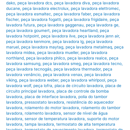
dako
,
peça lavadora dcs
,
peça lavadora diva
,
peça lavadora
ducane
,
peça lavadora electrolux
,
peça lavadora elettromec
,
peça lavadora esmaltec
,
peça lavadora faber
,
peça lavadora
fischer
,
peça lavadora fogatti
,
peça lavadora frigidaire
,
peça
lavadora futura
,
peça lavadora gaggenau
,
peça lavadora ge
,
peça lavadora goumert
,
peça lavadora heartland
,
peça
lavadora hotpoint
,
peça lavadora ilve
,
peça lavadora jenn air
,
peça lavadora kenmore
,
peça lavadora lg
,
peça lavadora
maruel
,
peça lavadora maytag
,
peça lavadora metalmaq
,
peça
lavadora midea
,
peça lavadora mueller
,
peça lavadora
northland
,
peça lavadora philco
,
peça lavadora realce
,
peça
lavadora samsung
,
peça lavadora smeg
,
peça lavadora tecno
,
peça lavadora tecnogás
,
peça lavadora thermador
,
peça
lavadora venâncio
,
peça lavadora venax
,
peça lavadora
viking
,
peça lavadora weber
,
peça lavadora whirlpool
,
peça
lavadora wolf
,
peça lofra
,
placa de circuito lavadora
,
placa de
circuito principal lavadora
,
placa de controle da bomba
lavadora
,
placa de interface lavadora
,
polia do tambor
lavadora
,
pressostato lavadora
,
resistência do aquecedor
lavadora
,
rolamento do motor lavadora
,
rolamento do tambor
lavadora
,
rolamento lavadora
,
sensor de nível de água
lavadora
,
sensor de temperatura lavadora
,
suporte do motor
lavadora
,
tampa lavadora
,
termostato de alta temperatura
lavadora
,
termostato de aquecimento lavadora
,
termostato de