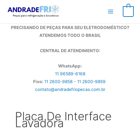
Ir
para
0
o
conteúdo
PRECISANDO DE PEÇAS PARA SEU ELETRODOMÉSTICO?
ATENDEMOS TODO O BRASIL
CENTRAL DE ATENDIMENTO:
WhatsApp:
11 96589-6168
Fixo:
11 2600-9858
–
11 2600-9859
contato@andradefriopecas.com.br
Placa De Interface
Lavadora