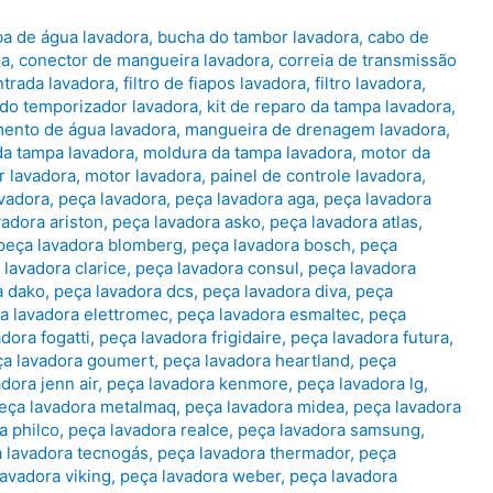
a de água lavadora
,
bucha do tambor lavadora
,
cabo de
ra
,
conector de mangueira lavadora
,
correia de transmissão
entrada lavadora
,
filtro de fiapos lavadora
,
filtro lavadora
,
 do temporizador lavadora
,
kit de reparo da tampa lavadora
,
ento de água lavadora
,
mangueira de drenagem lavadora
,
da tampa lavadora
,
moldura da tampa lavadora
,
motor da
r lavadora
,
motor lavadora
,
painel de controle lavadora
,
vadora
,
peça lavadora
,
peça lavadora aga
,
peça lavadora
vadora ariston
,
peça lavadora asko
,
peça lavadora atlas
,
peça lavadora blomberg
,
peça lavadora bosch
,
peça
 lavadora clarice
,
peça lavadora consul
,
peça lavadora
a dako
,
peça lavadora dcs
,
peça lavadora diva
,
peça
a lavadora elettromec
,
peça lavadora esmaltec
,
peça
dora fogatti
,
peça lavadora frigidaire
,
peça lavadora futura
,
ça lavadora goumert
,
peça lavadora heartland
,
peça
dora jenn air
,
peça lavadora kenmore
,
peça lavadora lg
,
eça lavadora metalmaq
,
peça lavadora midea
,
peça lavadora
a philco
,
peça lavadora realce
,
peça lavadora samsung
,
 lavadora tecnogás
,
peça lavadora thermador
,
peça
lavadora viking
,
peça lavadora weber
,
peça lavadora