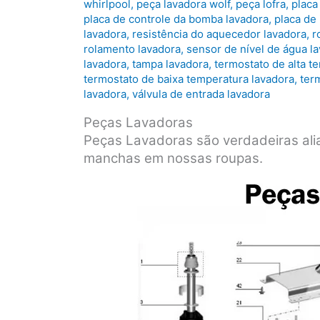
whirlpool
,
peça lavadora wolf
,
peça lofra
,
placa
placa de controle da bomba lavadora
,
placa de 
lavadora
,
resistência do aquecedor lavadora
,
r
rolamento lavadora
,
sensor de nível de água l
lavadora
,
tampa lavadora
,
termostato de alta t
termostato de baixa temperatura lavadora
,
ter
lavadora
,
válvula de entrada lavadora
Peças Lavadoras
Peças Lavadoras são verdadeiras aliad
manchas em nossas roupas.