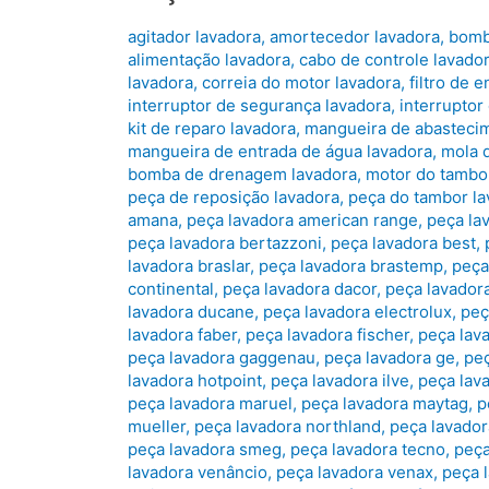
agitador lavadora
,
amortecedor lavadora
,
bomb
alimentação lavadora
,
cabo de controle lavado
lavadora
,
correia do motor lavadora
,
filtro de 
interruptor de segurança lavadora
,
interruptor
kit de reparo lavadora
,
mangueira de abastecim
mangueira de entrada de água lavadora
,
mola 
bomba de drenagem lavadora
,
motor do tambo
peça de reposição lavadora
,
peça do tambor la
amana
,
peça lavadora american range
,
peça la
peça lavadora bertazzoni
,
peça lavadora best
,
lavadora braslar
,
peça lavadora brastemp
,
peça
continental
,
peça lavadora dacor
,
peça lavador
lavadora ducane
,
peça lavadora electrolux
,
peç
lavadora faber
,
peça lavadora fischer
,
peça lava
peça lavadora gaggenau
,
peça lavadora ge
,
pe
lavadora hotpoint
,
peça lavadora ilve
,
peça lava
peça lavadora maruel
,
peça lavadora maytag
,
p
mueller
,
peça lavadora northland
,
peça lavador
peça lavadora smeg
,
peça lavadora tecno
,
peça
lavadora venâncio
,
peça lavadora venax
,
peça 