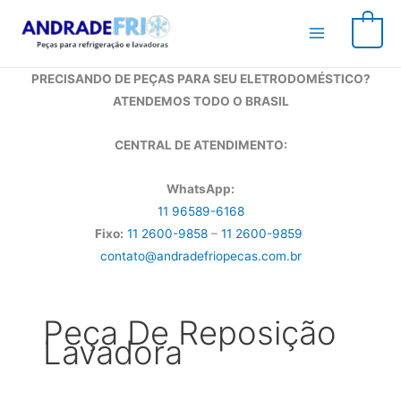
Ir
para
0
o
conteúdo
PRECISANDO DE PEÇAS PARA SEU ELETRODOMÉSTICO?
ATENDEMOS TODO O BRASIL
CENTRAL DE ATENDIMENTO:
WhatsApp:
11 96589-6168
Fixo:
11 2600-9858
–
11 2600-9859
contato@andradefriopecas.com.br
Peça De Reposição
Lavadora