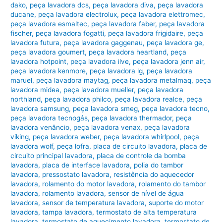
dako
,
peça lavadora dcs
,
peça lavadora diva
,
peça lavadora
ducane
,
peça lavadora electrolux
,
peça lavadora elettromec
,
peça lavadora esmaltec
,
peça lavadora faber
,
peça lavadora
fischer
,
peça lavadora fogatti
,
peça lavadora frigidaire
,
peça
lavadora futura
,
peça lavadora gaggenau
,
peça lavadora ge
,
peça lavadora goumert
,
peça lavadora heartland
,
peça
lavadora hotpoint
,
peça lavadora ilve
,
peça lavadora jenn air
,
peça lavadora kenmore
,
peça lavadora lg
,
peça lavadora
maruel
,
peça lavadora maytag
,
peça lavadora metalmaq
,
peça
lavadora midea
,
peça lavadora mueller
,
peça lavadora
northland
,
peça lavadora philco
,
peça lavadora realce
,
peça
lavadora samsung
,
peça lavadora smeg
,
peça lavadora tecno
,
peça lavadora tecnogás
,
peça lavadora thermador
,
peça
lavadora venâncio
,
peça lavadora venax
,
peça lavadora
viking
,
peça lavadora weber
,
peça lavadora whirlpool
,
peça
lavadora wolf
,
peça lofra
,
placa de circuito lavadora
,
placa de
circuito principal lavadora
,
placa de controle da bomba
lavadora
,
placa de interface lavadora
,
polia do tambor
lavadora
,
pressostato lavadora
,
resistência do aquecedor
lavadora
,
rolamento do motor lavadora
,
rolamento do tambor
lavadora
,
rolamento lavadora
,
sensor de nível de água
lavadora
,
sensor de temperatura lavadora
,
suporte do motor
lavadora
,
tampa lavadora
,
termostato de alta temperatura
lavadora
,
termostato de aquecimento lavadora
,
termostato de