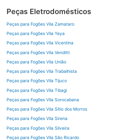
Peças Eletrodomésticos
Peças para Fogões Vila Zamataro
Peças para Fogões Vila Yaya
Peças para Fogões Vila Vicentina
Peças para Fogões Vila Venditti
Peças para Fogões Vila União
Peças para Fogões Vila Trabalhista
Peças para Fogões Vila Tijuco
Peças para Fogões Vila Tibagi
Peças para Fogões Vila Sorocabana
Peças para Fogões Vila Sítio dos Morros
Peças para Fogões Vila Sirena
Peças para Fogões Vila Silveira
Peças para Fogões Vila São Ricardo