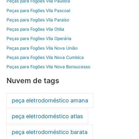
Peças para Fogões Vila Paulista
Peças para Fogões Vila Pascoal
Peças para Fogões Vila Paraíso
Peças para Fogões Vila Otilia
Peças para Fogões Vila Operária
Peças para Fogões Vila Nova União
Peças para Fogões Vila Nova Cumbica
Peças para Fogões Vila Nova Bonsucesso
Nuvem de tags
peça eletrodoméstico amana
peça eletrodoméstico atlas
peça eletrodoméstico barata