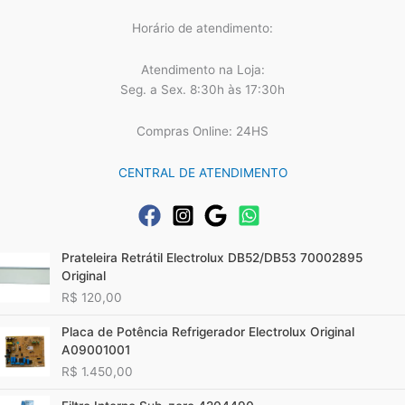
Horário de atendimento:
Atendimento na Loja:
Seg. a Sex. 8:30h às 17:30h
Compras Online: 24HS
CENTRAL DE ATENDIMENTO
Prateleira Retrátil Electrolux DB52/DB53 70002895
Original
R$
120,00
Placa de Potência Refrigerador Electrolux Original
A09001001
R$
1.450,00