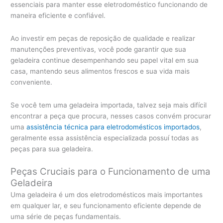
essenciais para manter esse eletrodoméstico funcionando de
maneira eficiente e confiável.
Ao investir em peças de reposição de qualidade e realizar
manutenções preventivas, você pode garantir que sua
geladeira continue desempenhando seu papel vital em sua
casa, mantendo seus alimentos frescos e sua vida mais
conveniente.
Se você tem uma geladeira importada, talvez seja mais difícil
encontrar a peça que procura, nesses casos convém procurar
uma
assistência técnica para eletrodomésticos importados
,
geralmente essa assistência especializada possuí todas as
peças para sua geladeira.
Peças Cruciais para o Funcionamento de uma
Geladeira
Uma geladeira é um dos eletrodomésticos mais importantes
em qualquer lar, e seu funcionamento eficiente depende de
uma série de peças fundamentais.