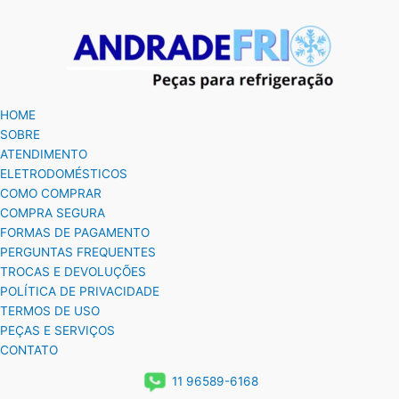
HOME
SOBRE
ATENDIMENTO
ELETRODOMÉSTICOS
COMO COMPRAR
COMPRA SEGURA
FORMAS DE PAGAMENTO
PERGUNTAS FREQUENTES
TROCAS E DEVOLUÇÕES
POLÍTICA DE PRIVACIDADE
TERMOS DE USO
PEÇAS E SERVIÇOS
CONTATO
11 96589-6168