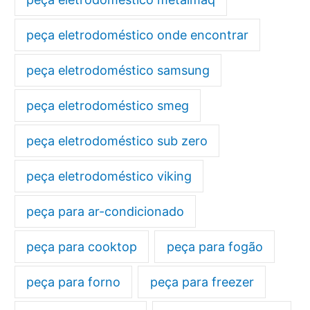
peça eletrodoméstico onde encontrar
peça eletrodoméstico samsung
peça eletrodoméstico smeg
peça eletrodoméstico sub zero
peça eletrodoméstico viking
peça para ar-condicionado
peça para cooktop
peça para fogão
peça para forno
peça para freezer