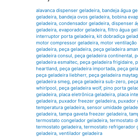
alavanca dispenser geladeira
,
bandeja água ge
geladeira
,
bandeja ovos geladeira
,
bobina evap
geladeira
,
condensador geladeira
,
dispenser á
geladeira
,
evaporador geladeira
,
filtro água ge
interruptor porta geladeira
,
kit dobradiça gelad
motor compressor geladeira
,
motor ventilação
geladeira
,
peça geladeira
,
peça geladeira ama
geladeira consul
,
peça geladeira continental
,
p
geladeira esmaltec
,
peça geladeira frigidaire
,
p
heartland
,
peça geladeira importada
,
peça gela
peça geladeira liebherr
,
peça geladeira maytag
geladeira smeg
,
peça geladeira sub-zero
,
peça
whirlpool
,
peça geladeira wolf
,
pino porta gela
geladeira
,
placa eletrônica geladeira
,
placa int
geladeira
,
puxador freezer geladeira
,
puxador 
temperatura geladeira
,
sensor umidade gelade
geladeira
,
tampa gaveta freezer geladeira
,
tam
termostato congelador geladeira
,
termostato d
termostato geladeira
,
termostato refrigerador 
geladeira
,
ventilador geladeira