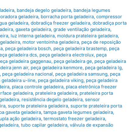
ladeira
,
bandeja degelo geladeira
,
bandeja legumes
oradora geladeira
,
borracha porta geladeira
,
compressor
gua geladeira
,
dobradiça freezer geladeira
,
dobradiça porta
ladeira
,
gaxeta geladeira
,
grade ventilação geladeira
,
eira
,
luz interna geladeira
,
moldura prateleira geladeira
,
 geladeira
,
motor ventoinha geladeira
,
peça de reposição
na
,
peça geladeira bosch
,
peça geladeira brastemp
,
peça
eça geladeira dcs
,
peça geladeira electrolux
,
peça
eça geladeira gaggenau
,
peça geladeira ge
,
peça geladeira
deira jenn air
,
peça geladeira kenmore
,
peça geladeira lg
,
,
peça geladeira nacional
,
peça geladeira samsung
,
peça
 geladeira u-line
,
peça geladeira viking
,
peça geladeira
deira
,
placa controle geladeira
,
placa eletrônica freezer
erface geladeira
,
prateleira geladeira
,
prateleira porta
geladeira
,
resistência degelo geladeira
,
sensor
ira
,
suporte prateleira geladeira
,
suporte prateleira porta
pa gaveta geladeira
,
tampa gaveta legumes geladeira
,
upla ação geladeira
,
termostato freezer geladeira
,
geladeira
,
tubo capilar geladeira
,
válvula de expansão