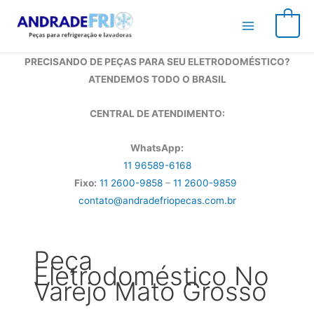
Ir
para
0
o
conteúdo
PRECISANDO DE PEÇAS PARA SEU ELETRODOMÉSTICO?
ATENDEMOS TODO O BRASIL
CENTRAL DE ATENDIMENTO:
WhatsApp:
11 96589-6168
Fixo:
11 2600-9858
–
11 2600-9859
contato@andradefriopecas.com.br
Peça
Eletrodoméstico No
Varejo Mato Grosso