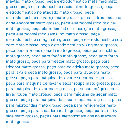
maytag mato grosso
,
peça eletrodoméstico metalmaq mato
grosso
,
peça eletrodoméstico nacional mato grosso
,
peça
eletrodoméstico no atacado mato grosso
,
peça
eletrodoméstico no varejo mato grosso
,
peça eletrodoméstico
onde encontrar mato grosso
,
peça eletrodoméstico original
mato grosso
,
peça eletrodoméstico reposição mato grosso
,
peça eletrodoméstico samsung mato grosso
,
peça
eletrodoméstico smeg mato grosso
,
peça eletrodoméstico sub
zero mato grosso
,
peça eletrodoméstico viking mato grosso
,
peça para ar-condicionado mato grosso
,
peça para cooktop
mato grosso
,
peça para fogão mato grosso
,
peça para forno
mato grosso
,
peça para freezer mato grosso
,
peça para
frigobar mato grosso
,
peça para geladeira mato grosso
,
peça
para lava e seca mato grosso
,
peça para lavadora mato
grosso
,
peça para máquina de lavar e secar mato grosso
,
peça para máquina de lavar e secar roupa mato grosso
,
peça
para máquina de lavar mato grosso
,
peça para máquina de
lavar roupa mato grosso
,
peça para máquina de secar mato
grosso
,
peça para máquina de secar roupa mato grosso
,
peça
para microondas mato grosso
,
peça para refrigerador mato
grosso
,
peça para secadora mato grosso
,
peça para side by
side mato grosso
,
peças para eletrodomésticos no atacado
mato grosso