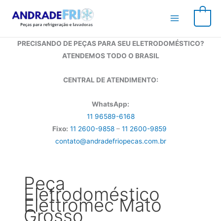
Ir
para
0
o
conteúdo
PRECISANDO DE PEÇAS PARA SEU ELETRODOMÉSTICO?
ATENDEMOS TODO O BRASIL
CENTRAL DE ATENDIMENTO:
WhatsApp:
11 96589-6168
Fixo:
11 2600-9858
–
11 2600-9859
contato@andradefriopecas.com.br
Peça
Eletrodoméstico
Elettromec Mato
Grosso