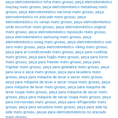
peça eletrodoméstico lofra mato grosso
,
peça eletrodoméstico
maytag mato grosso
,
peça eletrodoméstico metalmaq mato
grosso
,
peça eletrodoméstico nacional mato grosso
,
peça
eletrodoméstico no atacado mato grosso
,
peça
eletrodoméstico no varejo mato grosso
,
peça eletrodoméstico
onde encontrar mato grosso
,
peça eletrodoméstico original
mato grosso
,
peça eletrodoméstico reposição mato grosso
,
peça eletrodoméstico samsung mato grosso
,
peça
eletrodoméstico smeg mato grosso
,
peça eletrodoméstico sub
zero mato grosso
,
peça eletrodoméstico viking mato grosso
,
peça para ar-condicionado mato grosso
,
peça para cooktop
mato grosso
,
peça para fogão mato grosso
,
peça para forno
mato grosso
,
peça para freezer mato grosso
,
peça para
frigobar mato grosso
,
peça para geladeira mato grosso
,
peça
para lava e seca mato grosso
,
peça para lavadora mato
grosso
,
peça para máquina de lavar e secar mato grosso
,
peça para máquina de lavar e secar roupa mato grosso
,
peça
para máquina de lavar mato grosso
,
peça para máquina de
lavar roupa mato grosso
,
peça para máquina de secar mato
grosso
,
peça para máquina de secar roupa mato grosso
,
peça
para microondas mato grosso
,
peça para refrigerador mato
grosso
,
peça para secadora mato grosso
,
peça para side by
side mato grosso
,
peças para eletrodomésticos no atacado
mato grosso