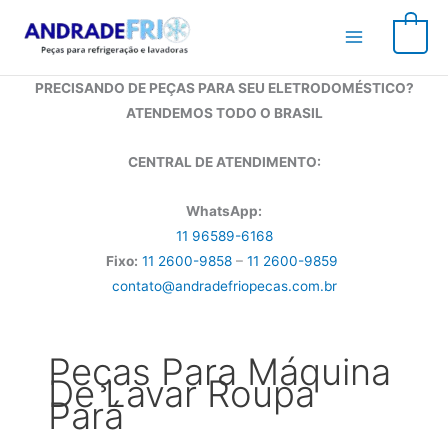
Ir
para
0
o
conteúdo
PRECISANDO DE PEÇAS PARA SEU ELETRODOMÉSTICO?
ATENDEMOS TODO O BRASIL
CENTRAL DE ATENDIMENTO:
WhatsApp:
11 96589-6168
Fixo:
11 2600-9858
–
11 2600-9859
contato@andradefriopecas.com.br
Peças Para Máquina
De Lavar Roupa
Pará