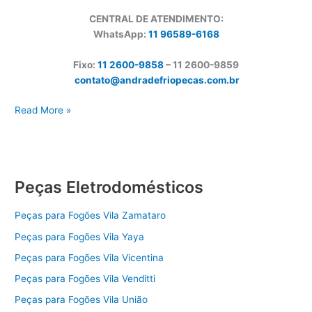
CENTRAL DE ATENDIMENTO:
WhatsApp:
11 96589-6168
Fixo:
11 2600-9858
– 11 2600-
9859
contato@andradefriopecas.com.br
Peças
Read More »
para
Fogões
Vila
Zanardi
Peças Eletrodomésticos
Peças para Fogões Vila Zamataro
Peças para Fogões Vila Yaya
Peças para Fogões Vila Vicentina
Peças para Fogões Vila Venditti
Peças para Fogões Vila União