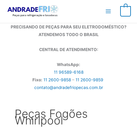
Ir
para
0
o
conteúdo
PRECISANDO DE PEÇAS PARA SEU ELETRODOMÉSTICO?
ATENDEMOS TODO O BRASIL
CENTRAL DE ATENDIMENTO:
WhatsApp:
11 96589-6168
Fixo:
11 2600-9858
–
11 2600-9859
contato@andradefriopecas.com.br
Peças Fogões
Whirlpool