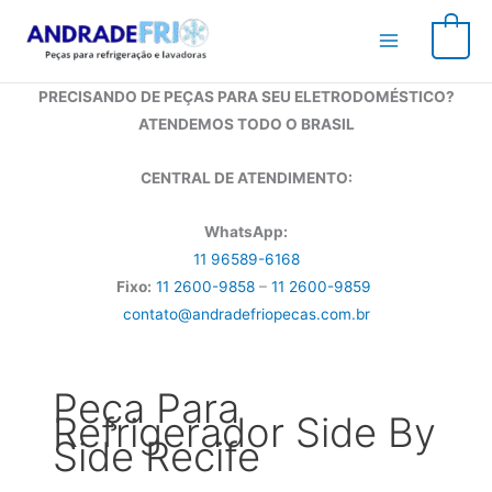
Ir
para
0
o
conteúdo
PRECISANDO DE PEÇAS PARA SEU ELETRODOMÉSTICO?
ATENDEMOS TODO O BRASIL
CENTRAL DE ATENDIMENTO:
WhatsApp:
11 96589-6168
Fixo:
11 2600-9858
–
11 2600-9859
contato@andradefriopecas.com.br
Peça Para
Refrigerador Side By
Side Recife