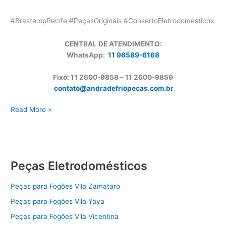
#BrastempRecife #PeçasOriginais #ConsertoEletrodomésticos
CENTRAL DE ATENDIMENTO:
WhatsApp:
11 96589-6168
Fixo: 11 2600-9858 – 11 2600-
9859
contato@andradefriopecas.com.br
Peças
Read More »
Eletrodomésticos
Brastemp
Recife
Peças Eletrodomésticos
Peças para Fogões Vila Zamataro
Peças para Fogões Vila Yaya
Peças para Fogões Vila Vicentina