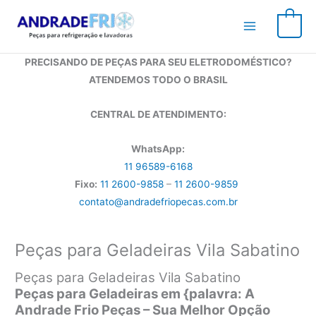
Ir
para
0
o
conteúdo
PRECISANDO DE PEÇAS PARA SEU ELETRODOMÉSTICO?
ATENDEMOS TODO O BRASIL
CENTRAL DE ATENDIMENTO:
WhatsApp:
11 96589-6168
Fixo:
11 2600-9858
–
11 2600-9859
contato@andradefriopecas.com.br
Peças para Geladeiras Vila Sabatino
Peças para Geladeiras Vila Sabatino
Peças para Geladeiras em {palavra: A
Andrade Frio Peças – Sua Melhor Opção