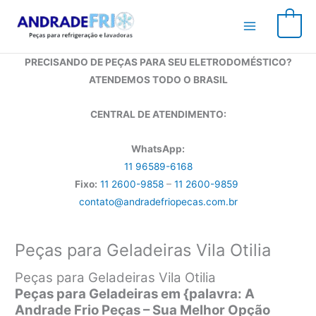
Ir
para
0
o
conteúdo
PRECISANDO DE PEÇAS PARA SEU ELETRODOMÉSTICO?
ATENDEMOS TODO O BRASIL
CENTRAL DE ATENDIMENTO:
WhatsApp:
11 96589-6168
Fixo:
11 2600-9858
–
11 2600-9859
contato@andradefriopecas.com.br
Peças para Geladeiras Vila Otilia
Peças para Geladeiras Vila Otilia
Peças para Geladeiras em {palavra: A
Andrade Frio Peças – Sua Melhor Opção