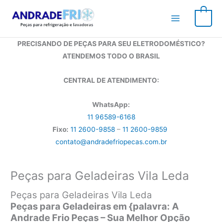
Ir
para
0
o
conteúdo
PRECISANDO DE PEÇAS PARA SEU ELETRODOMÉSTICO?
ATENDEMOS TODO O BRASIL
CENTRAL DE ATENDIMENTO:
WhatsApp:
11 96589-6168
Fixo:
11 2600-9858
–
11 2600-9859
contato@andradefriopecas.com.br
Peças para Geladeiras Vila Leda
Peças para Geladeiras Vila Leda
Peças para Geladeiras em {palavra: A
Andrade Frio Peças – Sua Melhor Opção