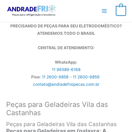
Ir
para
0
o
conteúdo
PRECISANDO DE PEÇAS PARA SEU ELETRODOMÉSTICO?
ATENDEMOS TODO O BRASIL
CENTRAL DE ATENDIMENTO:
WhatsApp:
11 96589-6168
Fixo:
11 2600-9858
–
11 2600-9859
contato@andradefriopecas.com.br
Peças para Geladeiras Vila das
Castanhas
Peças para Geladeiras Vila das Castanhas
Peças para Geladeiras em {palavra: A