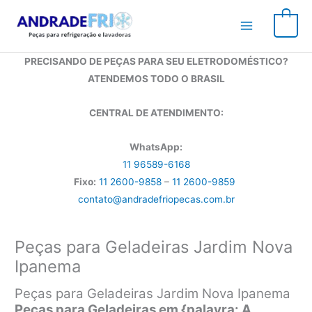
Ir
para
0
o
conteúdo
PRECISANDO DE PEÇAS PARA SEU ELETRODOMÉSTICO?
ATENDEMOS TODO O BRASIL
CENTRAL DE ATENDIMENTO:
WhatsApp:
11 96589-6168
Fixo:
11 2600-9858
–
11 2600-9859
contato@andradefriopecas.com.br
Peças para Geladeiras Jardim Nova
Ipanema
Peças para Geladeiras Jardim Nova Ipanema
Peças para Geladeiras em {palavra: A