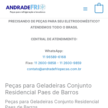
Ir
para
0
o
conteúdo
PRECISANDO DE PEÇAS PARA SEU ELETRODOMÉSTICO?
ATENDEMOS TODO O BRASIL
CENTRAL DE ATENDIMENTO:
WhatsApp:
11 96589-6168
Fixo:
11 2600-9858
–
11 2600-9859
contato@andradefriopecas.com.br
Peças para Geladeiras Conjunto
Residencial Paes de Barros
Peças para Geladeiras Conjunto Residencial
Paes de Barros