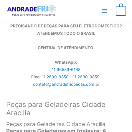
Ir
para
0
o
conteúdo
PRECISANDO DE PEÇAS PARA SEU ELETRODOMÉSTICO?
ATENDEMOS TODO O BRASIL
CENTRAL DE ATENDIMENTO:
WhatsApp:
11 96589-6168
Fixo:
11 2600-9858
–
11 2600-9859
contato@andradefriopecas.com.br
Peças para Geladeiras Cidade
Aracilia
Peças para Geladeiras Cidade Aracilia
Peças para Geladeiras em {palavra: A