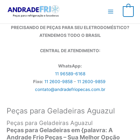
Ir
para
0
o
conteúdo
PRECISANDO DE PEÇAS PARA SEU ELETRODOMÉSTICO?
ATENDEMOS TODO O BRASIL
CENTRAL DE ATENDIMENTO:
WhatsApp:
11 96589-6168
Fixo:
11 2600-9858
–
11 2600-9859
contato@andradefriopecas.com.br
Peças para Geladeiras Aguazul
Peças para Geladeiras Aguazul
Peças para Geladeiras em {palavra: A
Andrade Frio Peças – Sua Melhor Opção