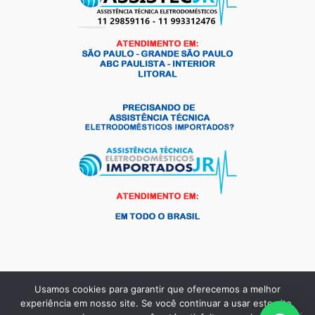
Usamos cookies para garantir que oferecemos a melhor
Copyright © 2026 Andrade Frio Peças para Eletrodomésticos |
experiência em nosso site. Se você continuar a usar este site,
Criado por:
MKT Produtos Digitais
.