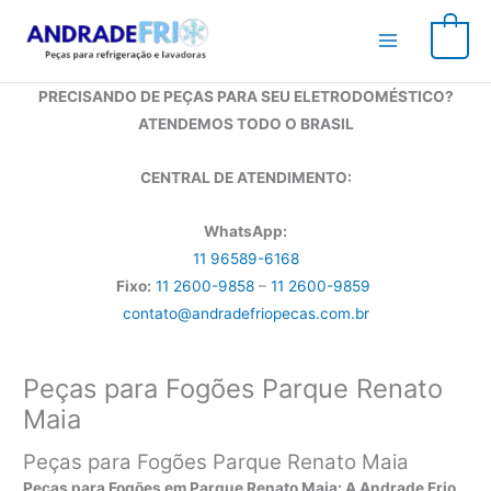
Ir
para
0
o
conteúdo
PRECISANDO DE PEÇAS PARA SEU ELETRODOMÉSTICO?
ATENDEMOS TODO O BRASIL
CENTRAL DE ATENDIMENTO:
WhatsApp:
11 96589-6168
Fixo:
11 2600-9858
–
11 2600-9859
contato@andradefriopecas.com.br
Peças para Fogões Parque Renato
Maia
Peças para Fogões Parque Renato Maia
Peças para Fogões em Parque Renato Maia: A Andrade Frio