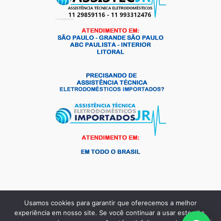
Usamos cookies para garantir que oferecemos a melhor
Copyright © 2026 Andrade Frio Peças para Eletrodomésticos |
experiência em nosso site. Se você continuar a usar este site,
Criado por:
MKT Produtos Digitais
.