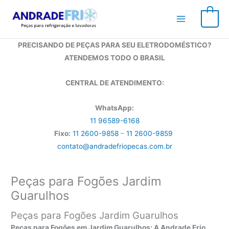
Ir
para
0
o
conteúdo
PRECISANDO DE PEÇAS PARA SEU ELETRODOMÉSTICO?
ATENDEMOS TODO O BRASIL
CENTRAL DE ATENDIMENTO:
WhatsApp:
11 96589-6168
Fixo:
11 2600-9858
–
11 2600-9859
contato@andradefriopecas.com.br
Peças para Fogões Jardim
Guarulhos
Peças para Fogões Jardim Guarulhos
Peças para Fogões em Jardim Guarulhos: A Andrade Frio