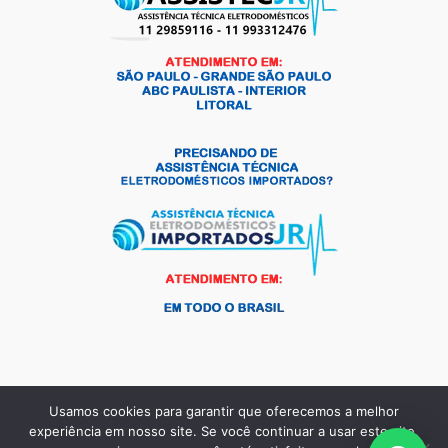
Usamos cookies para garantir que oferecemos a melhor
Copyright © 2026 Andrade Frio Peças para Eletrodomésticos |
experiência em nosso site. Se você continuar a usar este site,
Criado por:
MKT Produtos Digitais
.