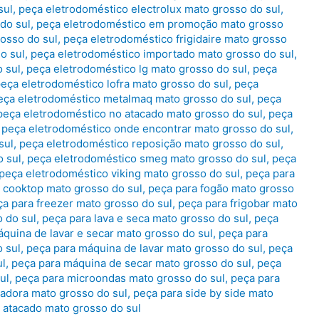
sul
,
peça eletrodoméstico electrolux mato grosso do sul
,
do sul
,
peça eletrodoméstico em promoção mato grosso
osso do sul
,
peça eletrodoméstico frigidaire mato grosso
o sul
,
peça eletrodoméstico importado mato grosso do sul
,
 sul
,
peça eletrodoméstico lg mato grosso do sul
,
peça
eça eletrodoméstico lofra mato grosso do sul
,
peça
eça eletrodoméstico metalmaq mato grosso do sul
,
peça
peça eletrodoméstico no atacado mato grosso do sul
,
peça
,
peça eletrodoméstico onde encontrar mato grosso do sul
,
sul
,
peça eletrodoméstico reposição mato grosso do sul
,
 sul
,
peça eletrodoméstico smeg mato grosso do sul
,
peça
peça eletrodoméstico viking mato grosso do sul
,
peça para
 cooktop mato grosso do sul
,
peça para fogão mato grosso
a para freezer mato grosso do sul
,
peça para frigobar mato
 do sul
,
peça para lava e seca mato grosso do sul
,
peça
quina de lavar e secar mato grosso do sul
,
peça para
 sul
,
peça para máquina de lavar mato grosso do sul
,
peça
ul
,
peça para máquina de secar mato grosso do sul
,
peça
ul
,
peça para microondas mato grosso do sul
,
peça para
adora mato grosso do sul
,
peça para side by side mato
 atacado mato grosso do sul