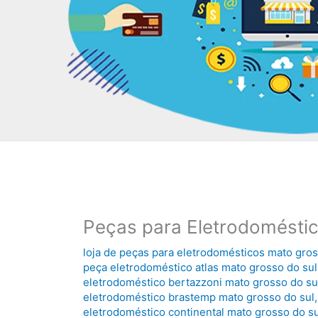
Peças para Eletrodomésti
loja de peças para eletrodomésticos mato gros
peça eletrodoméstico atlas mato grosso do sul
eletrodoméstico bertazzoni mato grosso do su
eletrodoméstico brastemp mato grosso do sul
eletrodoméstico continental mato grosso do su