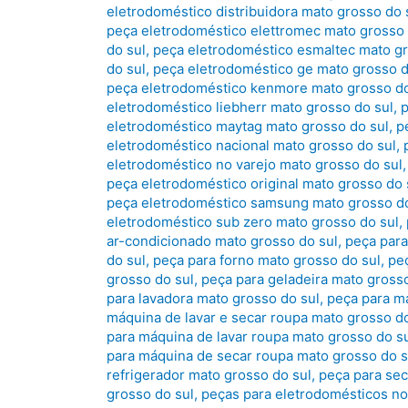
eletrodoméstico distribuidora mato grosso do 
peça eletrodoméstico elettromec mato grosso 
do sul
,
peça eletrodoméstico esmaltec mato gr
do sul
,
peça eletrodoméstico ge mato grosso d
peça eletrodoméstico kenmore mato grosso do
eletrodoméstico liebherr mato grosso do sul
,
p
eletrodoméstico maytag mato grosso do sul
,
p
eletrodoméstico nacional mato grosso do sul
,
eletrodoméstico no varejo mato grosso do sul
peça eletrodoméstico original mato grosso do 
peça eletrodoméstico samsung mato grosso do
eletrodoméstico sub zero mato grosso do sul
,
ar-condicionado mato grosso do sul
,
peça para
do sul
,
peça para forno mato grosso do sul
,
peç
grosso do sul
,
peça para geladeira mato grosso
para lavadora mato grosso do sul
,
peça para má
máquina de lavar e secar roupa mato grosso do
para máquina de lavar roupa mato grosso do s
para máquina de secar roupa mato grosso do s
refrigerador mato grosso do sul
,
peça para sec
grosso do sul
,
peças para eletrodomésticos no