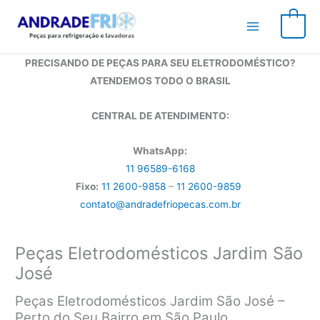
Ir
para
0
o
conteúdo
PRECISANDO DE PEÇAS PARA SEU ELETRODOMÉSTICO?
ATENDEMOS TODO O BRASIL
CENTRAL DE ATENDIMENTO:
WhatsApp:
11 96589-6168
Fixo:
11 2600-9858
–
11 2600-9859
contato@andradefriopecas.com.br
Peças Eletrodomésticos Jardim São
José
Peças Eletrodomésticos Jardim São José –
Perto do Seu Bairro em São Paulo