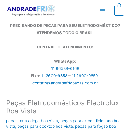
Ir
para
0
o
conteúdo
PRECISANDO DE PEÇAS PARA SEU ELETRODOMÉSTICO?
ATENDEMOS TODO O BRASIL
CENTRAL DE ATENDIMENTO:
WhatsApp:
11 96589-6168
Fixo:
11 2600-9858
–
11 2600-9859
contato@andradefriopecas.com.br
Peças Eletrodomésticos Electrolux
Boa Vista
peças para adega boa vista
,
peças para ar-condicionado boa
vista
,
peças para cooktop boa vista
,
peças para fogão boa