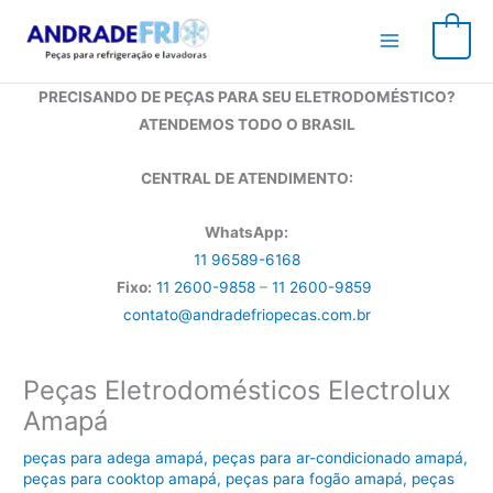
Ir
para
0
o
conteúdo
PRECISANDO DE PEÇAS PARA SEU ELETRODOMÉSTICO?
ATENDEMOS TODO O BRASIL
CENTRAL DE ATENDIMENTO:
WhatsApp:
11 96589-6168
Fixo:
11 2600-9858
–
11 2600-9859
contato@andradefriopecas.com.br
Peças Eletrodomésticos Electrolux
Amapá
peças para adega amapá
,
peças para ar-condicionado amapá
,
peças para cooktop amapá
,
peças para fogão amapá
,
peças