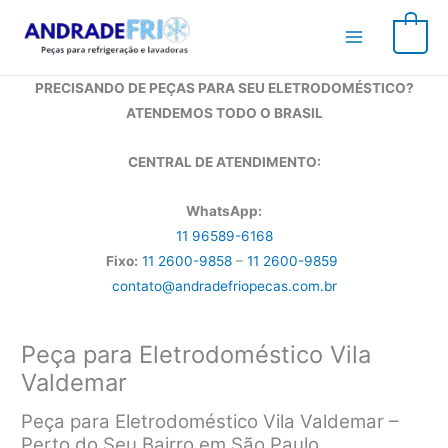
Ir
para
0
o
conteúdo
PRECISANDO DE PEÇAS PARA SEU ELETRODOMÉSTICO?
ATENDEMOS TODO O BRASIL
CENTRAL DE ATENDIMENTO:
WhatsApp:
11 96589-6168
Fixo:
11 2600-9858
–
11 2600-9859
contato@andradefriopecas.com.br
Peça para Eletrodoméstico Vila
Valdemar
Peça para Eletrodoméstico Vila Valdemar –
Perto do Seu Bairro em São Paulo