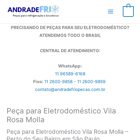
Ir
para
0
o
conteúdo
PRECISANDO DE PEÇAS PARA SEU ELETRODOMÉSTICO?
ATENDEMOS TODO O BRASIL
CENTRAL DE ATENDIMENTO:
WhatsApp:
11 96589-6168
Fixo:
11 2600-9858
–
11 2600-9859
contato@andradefriopecas.com.br
Peça para Eletrodoméstico Vila
Rosa Molla
Peça para Eletrodoméstico Vila Rosa Molla –
Perto do Seu Bairro em São Paulo