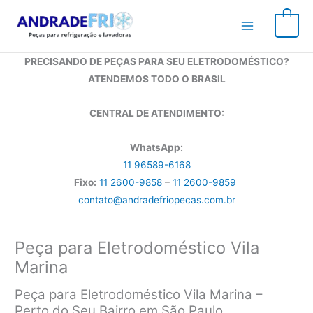
Ir
para
0
o
conteúdo
PRECISANDO DE PEÇAS PARA SEU ELETRODOMÉSTICO?
ATENDEMOS TODO O BRASIL
CENTRAL DE ATENDIMENTO:
WhatsApp:
11 96589-6168
Fixo:
11 2600-9858
–
11 2600-9859
contato@andradefriopecas.com.br
Peça para Eletrodoméstico Vila
Marina
Peça para Eletrodoméstico Vila Marina –
Perto do Seu Bairro em São Paulo