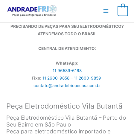
Ir
para
0
o
conteúdo
PRECISANDO DE PEÇAS PARA SEU ELETRODOMÉSTICO?
ATENDEMOS TODO O BRASIL
CENTRAL DE ATENDIMENTO:
WhatsApp:
11 96589-6168
Fixo:
11 2600-9858
–
11 2600-9859
contato@andradefriopecas.com.br
Peça Eletrodoméstico Vila Butantã
Peça Eletrodoméstico Vila Butantã – Perto do
Seu Bairro em São Paulo
Peça para eletrodoméstico importado e