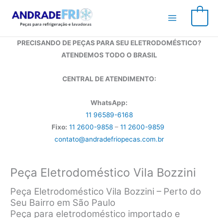
Ir
para
0
o
conteúdo
PRECISANDO DE PEÇAS PARA SEU ELETRODOMÉSTICO?
ATENDEMOS TODO O BRASIL
CENTRAL DE ATENDIMENTO:
WhatsApp:
11 96589-6168
Fixo:
11 2600-9858
–
11 2600-9859
contato@andradefriopecas.com.br
Peça Eletrodoméstico Vila Bozzini
Peça Eletrodoméstico Vila Bozzini – Perto do
Seu Bairro em São Paulo
Peça para eletrodoméstico importado e