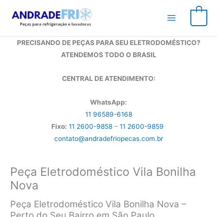
Ir
para
0
o
conteúdo
PRECISANDO DE PEÇAS PARA SEU ELETRODOMÉSTICO?
ATENDEMOS TODO O BRASIL
CENTRAL DE ATENDIMENTO:
WhatsApp:
11 96589-6168
Fixo:
11 2600-9858
–
11 2600-9859
contato@andradefriopecas.com.br
Peça Eletrodoméstico Vila Bonilha
Nova
Peça Eletrodoméstico Vila Bonilha Nova –
Perto do Seu Bairro em São Paulo