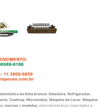
odoméstico da linha branca:
Geladeira
,
Refrigerador
,
orno
,
Cooktop
,
Microondas
,
Máquina de Lavar
,
Máquina
 as
marcas
e
modelos
, eletrodomésticos importados e