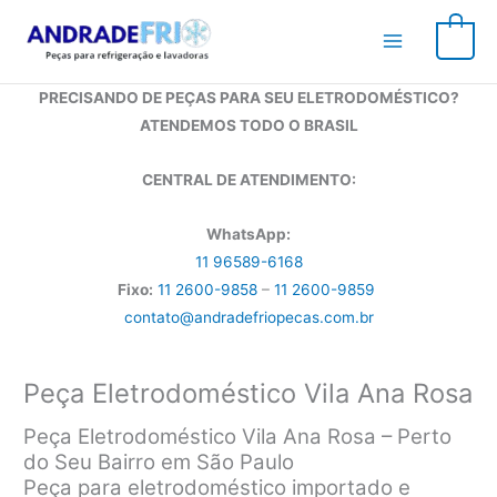
Ir
para
0
o
conteúdo
PRECISANDO DE PEÇAS PARA SEU ELETRODOMÉSTICO?
ATENDEMOS TODO O BRASIL
CENTRAL DE ATENDIMENTO:
WhatsApp:
11 96589-6168
Fixo:
11 2600-9858
–
11 2600-9859
contato@andradefriopecas.com.br
Peça Eletrodoméstico Vila Ana Rosa
Peça Eletrodoméstico Vila Ana Rosa – Perto
do Seu Bairro em São Paulo
Peça para eletrodoméstico importado e