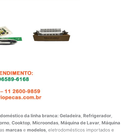
odoméstico da linha branca:
Geladeira
,
Refrigerador
,
orno
,
Cooktop
,
Microondas
,
Máquina de Lavar
,
Máquina
 as
marcas
e
modelos
, eletrodomésticos importados e