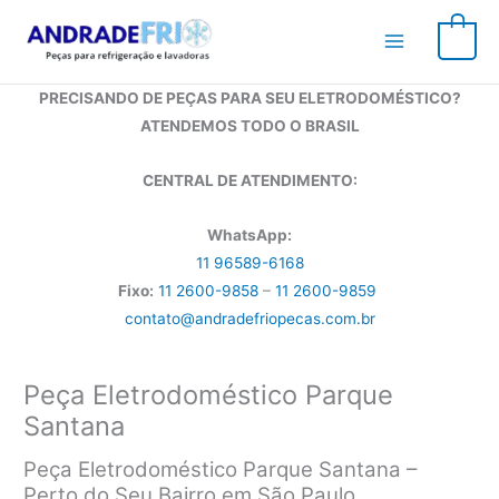
Ir
para
0
o
conteúdo
PRECISANDO DE PEÇAS PARA SEU ELETRODOMÉSTICO?
ATENDEMOS TODO O BRASIL
CENTRAL DE ATENDIMENTO:
WhatsApp:
11 96589-6168
Fixo:
11 2600-9858
–
11 2600-9859
contato@andradefriopecas.com.br
Peça Eletrodoméstico Parque
Santana
Peça Eletrodoméstico Parque Santana –
Perto do Seu Bairro em São Paulo