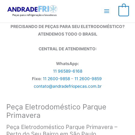
Ir
para
0
o
conteúdo
PRECISANDO DE PEÇAS PARA SEU ELETRODOMÉSTICO?
ATENDEMOS TODO O BRASIL
CENTRAL DE ATENDIMENTO:
WhatsApp:
11 96589-6168
Fixo:
11 2600-9858
–
11 2600-9859
contato@andradefriopecas.com.br
Peça Eletrodoméstico Parque
Primavera
Peça Eletrodoméstico Parque Primavera –
Perto do Seu Bairro em São Paulo