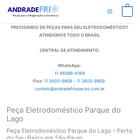
Ir
para
0
o
conteúdo
PRECISANDO DE PEÇAS PARA SEU ELETRODOMÉSTICO?
ATENDEMOS TODO O BRASIL
CENTRAL DE ATENDIMENTO:
WhatsApp:
11 96589-6168
Fixo:
11 2600-9858
–
11 2600-9859
contato@andradefriopecas.com.br
Peça Eletrodoméstico Parque do
Lago
Peça Eletrodoméstico Parque do Lago – Perto
do Seu Bairro em São Paulo