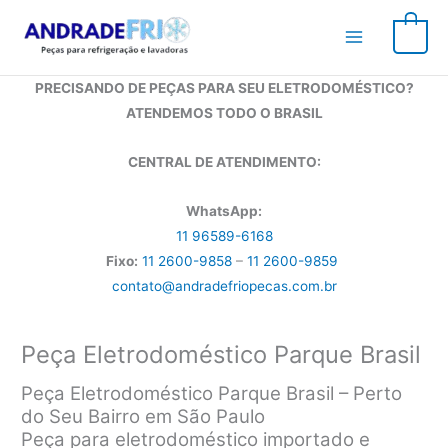
Ir
para
0
o
conteúdo
PRECISANDO DE PEÇAS PARA SEU ELETRODOMÉSTICO?
ATENDEMOS TODO O BRASIL
CENTRAL DE ATENDIMENTO:
WhatsApp:
11 96589-6168
Fixo:
11 2600-9858
–
11 2600-9859
contato@andradefriopecas.com.br
Peça Eletrodoméstico Parque Brasil
Peça Eletrodoméstico Parque Brasil – Perto
do Seu Bairro em São Paulo
Peça para eletrodoméstico importado e