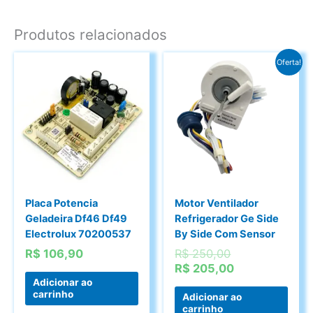
Produtos relacionados
Oferta!
Placa Potencia
Motor Ventilador
Geladeira Df46 Df49
Refrigerador Ge Side
Electrolux 70200537
By Side Com Sensor
O
R$
106,90
R$
250,00
preço
O
R$
205,00
original
preço
Adicionar ao
carrinho
era:
atual
Adicionar ao
carrinho
R$ 250,00.
é: