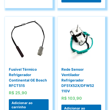
R$ 205,00.
Fusível Térmico
Rede Sensor
Refrigerador
Ventilador
Continental GE Bosch
Refrigerador
RFCT515
DF51X52X/DFW52
110V
R$
25,90
R$
103,90
Adicionar ao
carrinho
Adicionar ao