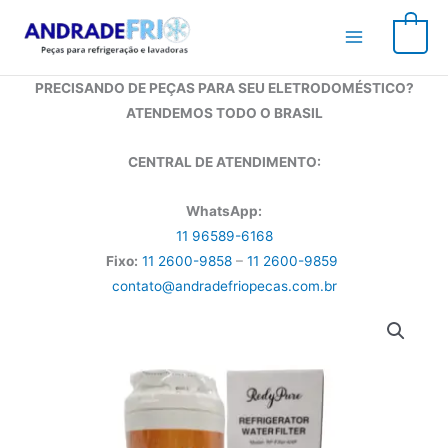
Ir
para
0
o
conteúdo
PRECISANDO DE PEÇAS PARA SEU ELETRODOMÉSTICO?
ATENDEMOS TODO O BRASIL
CENTRAL DE ATENDIMENTO:
WhatsApp:
11 96589-6168
Fixo:
11 2600-9858
–
11 2600-9859
contato@andradefriopecas.com.br