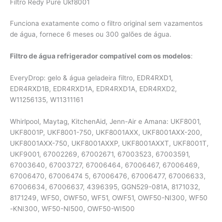
Filtro Redy Pure Ukf8001
Funciona exatamente como o filtro original sem vazamentos
de água, fornece 6 meses ou 300 galões de água.
Filtro de água refrigerador compatível com os modelos
:
EveryDrop: gelo & água geladeira filtro, EDR4RXD1,
EDR4RXD1B, EDR4RXD1A, EDR4RXD1A, EDR4RXD2,
W11256135, W11311161
Whirlpool, Maytag, KitchenAid, Jenn-Air e Amana: UKF8001,
UKF8001P, UKF8001-750, UKF8001AXX, UKF8001AXX-200,
UKF8001AXX-750, UKF8001AXXP, UKF8001AXXT, UKF8001T,
UKF9001, 67002269, 67002671, 67003523, 67003591,
67003640, 67003727, 67006464, 67006467, 67006469,
67006470, 67006474 5, 67006476, 67006477, 67006633,
67006634, 67006637, 4396395, GGN529-081A, 8171032,
8171249, WF50, OWF50, WF51, OWF51, OWF50-NI300, WF50
-KNI300, WF50-NI500, OWF50-WI500