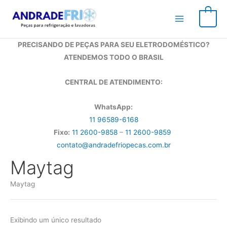
Ir
para
0
o
conteúdo
PRECISANDO DE PEÇAS PARA SEU ELETRODOMÉSTICO?
ATENDEMOS TODO O BRASIL
CENTRAL DE ATENDIMENTO:
WhatsApp:
11 96589-6168
Fixo:
11 2600-9858
–
11 2600-9859
contato@andradefriopecas.com.br
Maytag
Maytag
Exibindo um único resultado